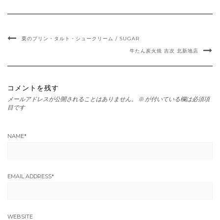
栗のプリン・タルト・シュークリーム / SUGAR
牛たん炭火焼 吉次 北新地店
コメントを残す
メールアドレスが公開されることはありません。
※
が付いている欄は必須項
目です
NAME
*
EMAIL ADDRESS
*
WEBSITE