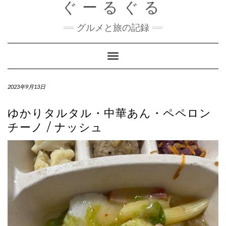
ぐーるぐる
Skip
to
content
グルメと旅の記録
Toggle
Navigation
2023年9月13日
ゆかりタルタル・中華あん・ペペロン
チーノ / ナッシュ