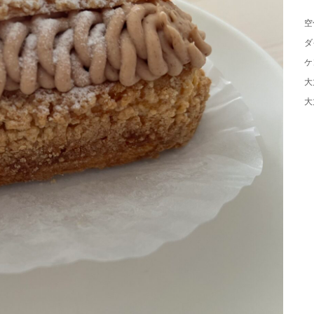
空
ダ
ケ
大
大