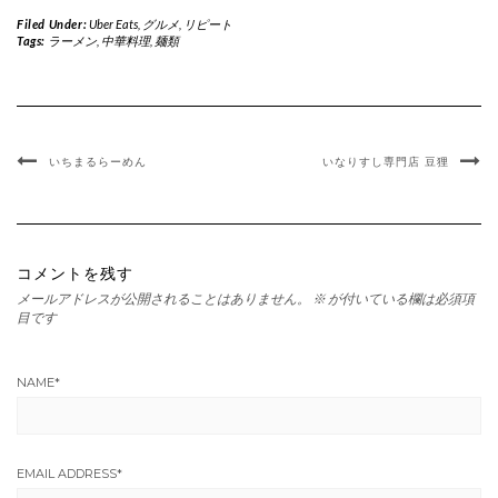
Filed Under:
Uber Eats
,
グルメ
,
リピート
Tags:
ラーメン
,
中華料理
,
麺類
いちまるらーめん
いなりすし専門店 豆狸
コメントを残す
メールアドレスが公開されることはありません。
※
が付いている欄は必須項
目です
NAME
*
EMAIL ADDRESS
*