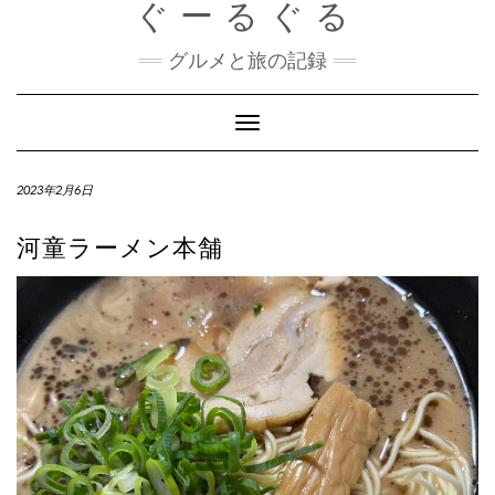
ぐーるぐる
Skip
to
content
グルメと旅の記録
Toggle
Navigation
2023年2月6日
河童ラーメン本舗