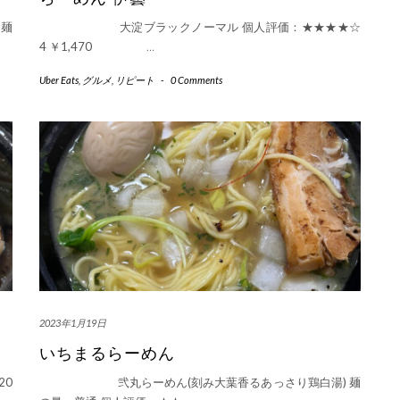
麺
大淀ブラックノーマル 個人評価：★★★★☆
4 ￥1,470
…
Uber Eats
,
グルメ
,
リピート
-
0 Comments
2023年1月19日
いちまるらーめん
0
弐丸らーめん(刻み大葉香るあっさり鶏白湯) 麺