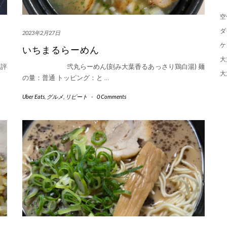
空
ダ
2023年2月27日
ケ
いちまるらーめん
大
評
弐丸らーめん(刻み大葉香るあっさり鶏白湯) 麺
大
の量：普通 トッピング：と
…
Uber Eats
,
グルメ
,
リピート
-
0 Comments