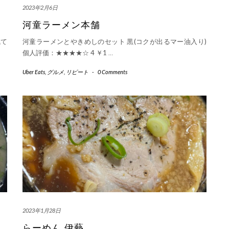
2023年2月6日
河童ラーメン本舗
て
河童ラーメンとやきめしのセット 黒(コクが出るマー油入り)
個人評価：★★★★☆ 4 ￥1
…
Uber Eats
,
グルメ
,
リピート
-
0 Comments
2023年1月28日
らーめん 伊藝