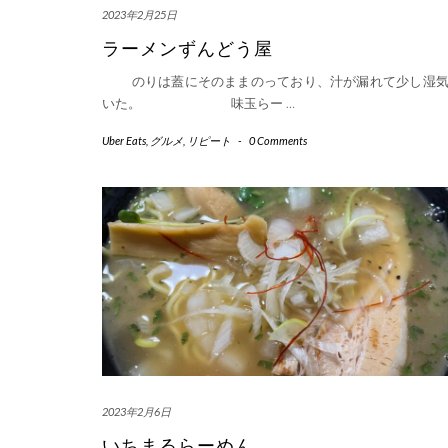
2023年2月25日
ラーメンずんどう屋
のりは蓋にそのままのっており、汁が漏れて少し湿気
いた。 味玉らー
…
Uber Eats
,
グルメ
,
リピート
-
0 Comments
2023年2月6日
いちまるらーめん