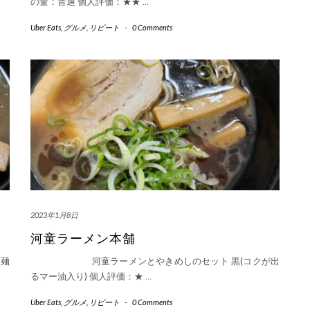
の量：普通 個人評価：★★
…
Uber Eats
,
グルメ
,
リピート
-
0 Comments
2023年1月8日
河童ラーメン本舗
麺
河童ラーメンとやきめしのセット 黒(コクが出
るマー油入り) 個人評価：★
…
Uber Eats
,
グルメ
,
リピート
-
0 Comments