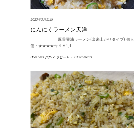
2023年3月11日
にんにくラーメン天洋
豚骨醤油ラーメン(出来上がりタイプ) 個人
価：★★★★☆ 4 ￥1,1
…
Uber Eats
,
グルメ
,
リピート
-
0 Comments