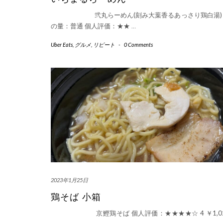
弐丸らーめん(刻み大葉香るあっさり鶏白湯) 
の量：普通 個人評価：★★
…
Uber Eats
,
グルメ
,
リピート
-
0 Comments
2023年1月25日
鶏そば 小箱
京鰹鶏そば 個人評価：★★★★☆ 4 ￥1,02