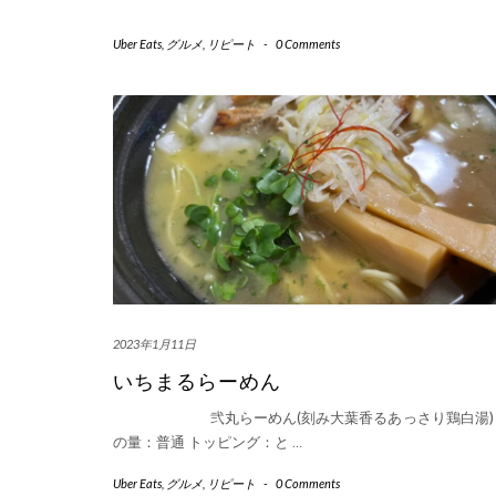
Uber Eats
,
グルメ
,
リピート
-
0 Comments
2023年1月11日
いちまるらーめん
弐丸らーめん(刻み大葉香るあっさり鶏白湯) 
の量：普通 トッピング：と
…
Uber Eats
,
グルメ
,
リピート
-
0 Comments