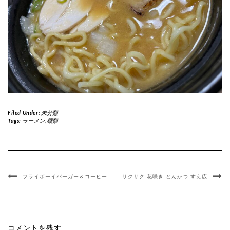
Filed Under:
未分類
Tags:
ラーメン
,
麺類
フライボーイバーガー＆コーヒー
サクサク 花咲き とんかつ すえ広
コメントを残す