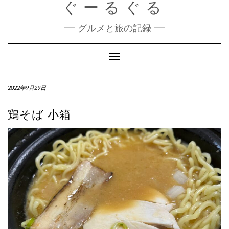
ぐーるぐる
Skip
to
content
グルメと旅の記録
Toggle
Navigation
2022年9月29日
鶏そば 小箱