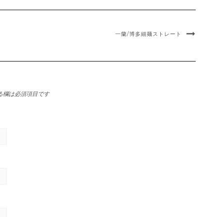
一蘭/博多細麺ストレート
る欄は必須項目です