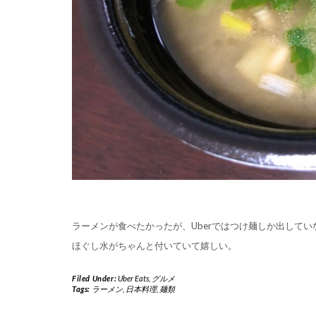
ラーメンが食べたかったが、Uberではつけ麺しか出してい
ほぐし水がちゃんと付いていて嬉しい。
Filed Under:
Uber Eats
,
グルメ
Tags:
ラーメン
,
日本料理
,
麺類