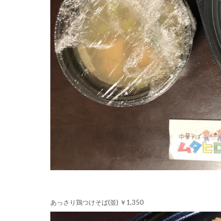
あっさり鶏つけそば(並) ￥1,350