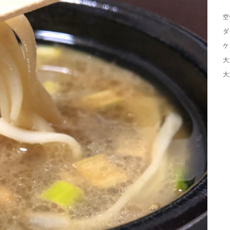
空
ダ
ケ
大
大