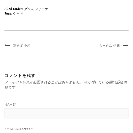
Filed Under:
グルメ
,
スイーツ
Tags:
ケーキ
鶏そば 小箱
らーめん 伊藝
コメントを残す
メールアドレスが公開されることはありません。
※
が付いている欄は必須項
目です
NAME
*
EMAIL ADDRESS
*