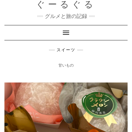
ぐーるぐる
Skip
to
content
グルメと旅の記録
Toggle
Navigation
スイーツ
甘いもの