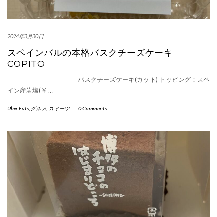
2024年3月30日
スペインバルの本格バスクチーズケーキ
COPITO
バスクチーズケーキ(カット) トッピング：スペ
イン産岩塩(￥
…
Uber Eats
,
グルメ
,
スイーツ
-
0 Comments