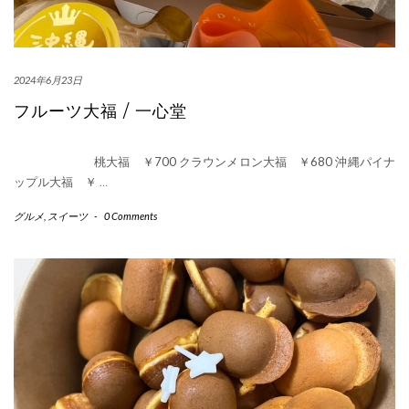
2024年6月23日
フルーツ大福 / 一心堂
桃大福 ￥700 クラウンメロン大福 ￥680 沖縄パイナ
ップル大福 ￥
…
グルメ
,
スイーツ
-
0 Comments