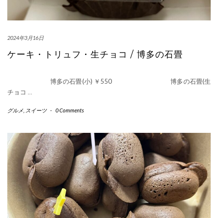
2024年3月16日
ケーキ・トリュフ・生チョコ / 博多の石畳
博多の石畳(小) ￥550 博多の石畳(生
チョコ
…
グルメ
,
スイーツ
-
0 Comments