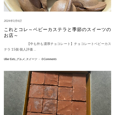
2024年3月4日
これとコレ～ベビーカステラと季節のスイーツの
お店～
【中も外も濃厚チョコレート】チョコレートベビーカス
テラ 15個 個人評価
…
Uber Eats
,
グルメ
,
スイーツ
-
0 Comments