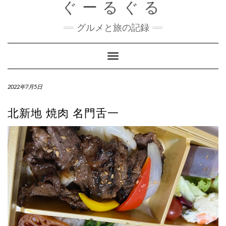
ぐーるぐる
Skip
to
content
グルメと旅の記録
Toggle
Navigation
2022年7月5日
北新地 焼肉 名門舌一