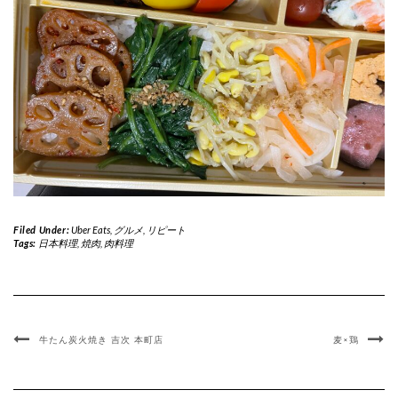
Filed Under:
Uber Eats
,
グルメ
,
リピート
Tags:
日本料理
,
焼肉
,
肉料理
牛たん炭火焼き 吉次 本町店
麦×鶏