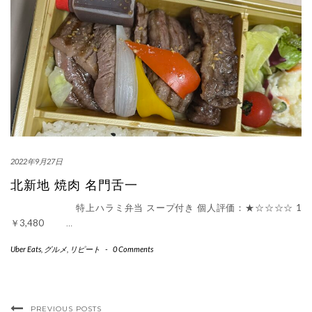
2022年9月27日
北新地 焼肉 名門舌一
特上ハラミ弁当 スープ付き 個人評価：★☆☆☆☆ 1
￥3,480
…
Uber Eats
,
グルメ
,
リピート
-
0 Comments
PREVIOUS POSTS