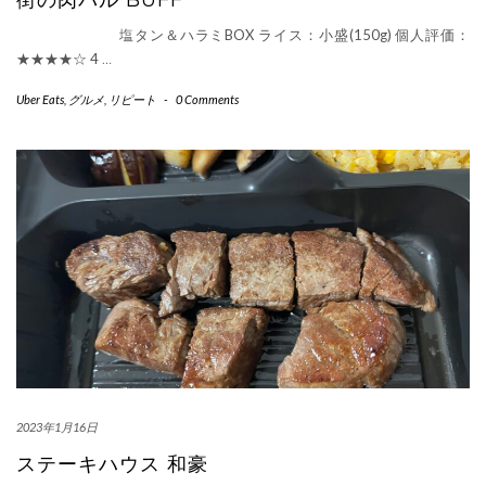
街の肉バル BUFF
塩タン＆ハラミBOX ライス：小盛(150g) 個人評価：
★★★★☆ 4
…
Uber Eats
,
グルメ
,
リピート
-
0 Comments
2023年1月16日
ステーキハウス 和豪