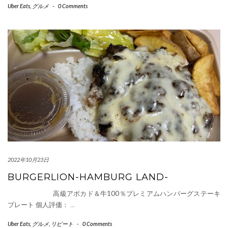
Uber Eats
,
グルメ
-
0 Comments
2022年10月23日
BURGERLION-HAMBURG LAND-
高級アボカド＆牛100％プレミアムハンバーグステーキ
プレート 個人評価：
…
Uber Eats
,
グルメ
,
リピート
-
0 Comments