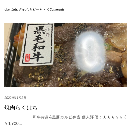
Uber Eats
,
グルメ
,
リピート
-
0 Comments
2022年11月2日
焼肉らくはち
和牛赤身&黒豚カルビ弁当 個人評価：★★★☆☆ 3
￥1,900
…