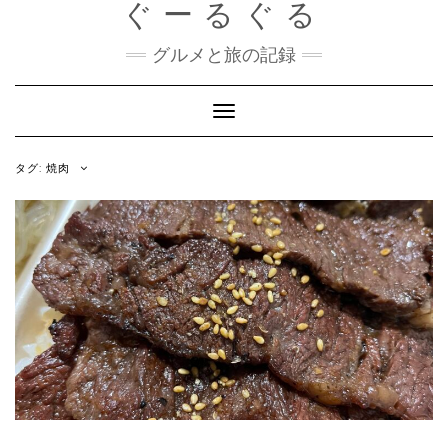
ぐーるぐる
Skip
to
content
グルメと旅の記録
Toggle
Navigation
タグ:
焼肉