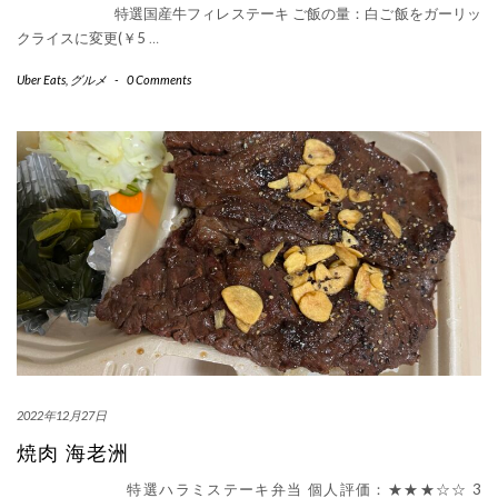
特選国産牛フィレステーキ ご飯の量：白ご飯をガーリッ
クライスに変更(￥5
…
Uber Eats
,
グルメ
-
0 Comments
2022年12月27日
焼肉 海老洲
特選ハラミステーキ弁当 個人評価：★★★☆☆ 3