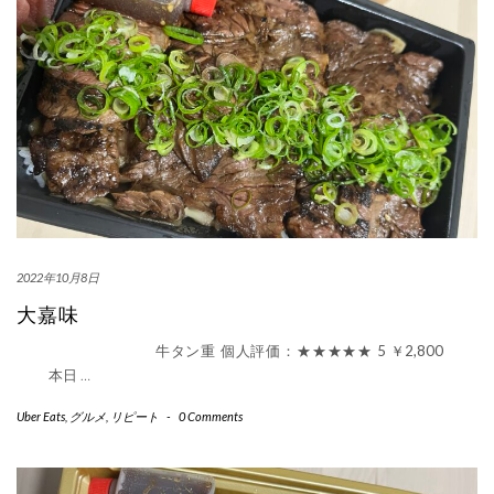
2022年10月8日
大嘉味
牛タン重 個人評価：★★★★★ 5 ￥2,800
本日
…
Uber Eats
,
グルメ
,
リピート
-
0 Comments