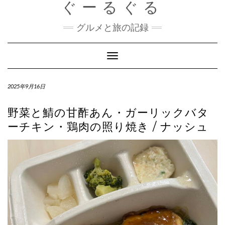
ぐーるぐる
Skip
to
content
グルメと旅の記録
Toggle
Navigation
2025年9月16日
野菜と鯖の甘酢あん・ガーリックバタ
ーチキン・鶏肉の照り焼き / ナッシュ