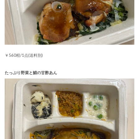
￥560程/1点(送料別)
たっぷり野菜と鯖の甘酢あん