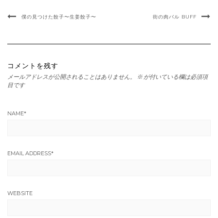
僕の見つけた餃子〜生姜餃子〜
街の肉バル BUFF
コメントを残す
メールアドレスが公開されることはありません。
※
が付いている欄は必須項
目です
NAME
*
EMAIL ADDRESS
*
WEBSITE