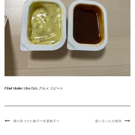
Filed Under:
Uber Eats
,
グルメ
,
リピート
僕の見つけた餃子〜生姜餃子〜
思い立ったが焼売