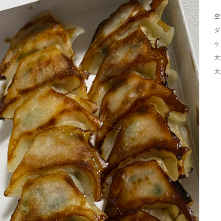
空
ダ
ケ
大
大