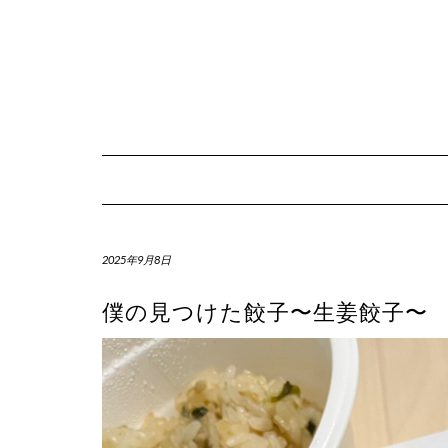
Skip
to
content
2025年9月8日
僕の見つけた餃子〜生姜餃子〜