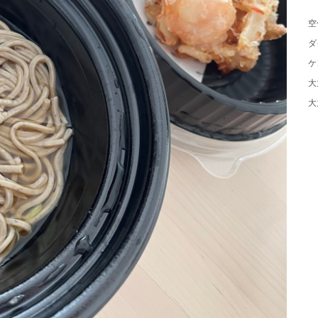
空
ダ
ケ
大
大