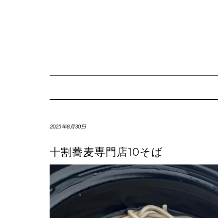
Skip
to
content
2025年8月30日
十割蕎麦専門店10そば