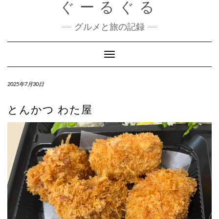
ぐーるぐる
Skip
to
content
グルメと旅の記録
Toggle
Navigation
2025年7月30日
とんかつ わた屋