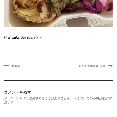
Filed Under:
Uber Eats
,
グルメ
竜田屋
石挽き十割蕎麦 玄盛
コメントを残す
メールアドレスが公開されることはありません。
※
が付いている欄は必須項
目です