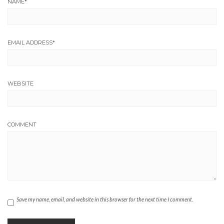
NAME
*
EMAIL ADDRESS
*
WEBSITE
COMMENT
Save my name, email, and website in this browser for the next time I comment.