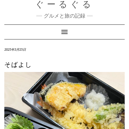
ぐーるぐる
Skip
to
content
グルメと旅の記録
Toggle
Navigation
2025年3月25日
そばよし