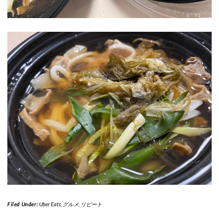
Filed Under:
Uber Eats
,
グルメ
,
リピート