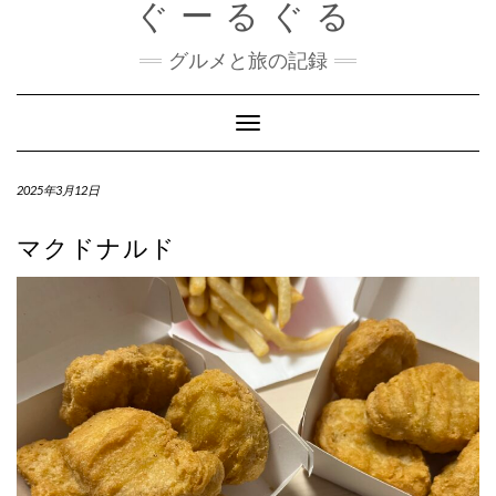
ぐーるぐる
Skip
to
content
グルメと旅の記録
Toggle
Navigation
2025年3月12日
マクドナルド