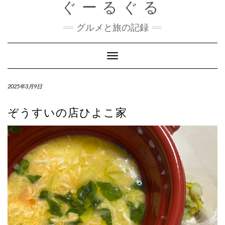
ぐーるぐる
Skip
to
content
グルメと旅の記録
Toggle
Navigation
2025年3月9日
ぞうすいの店ひよこ家