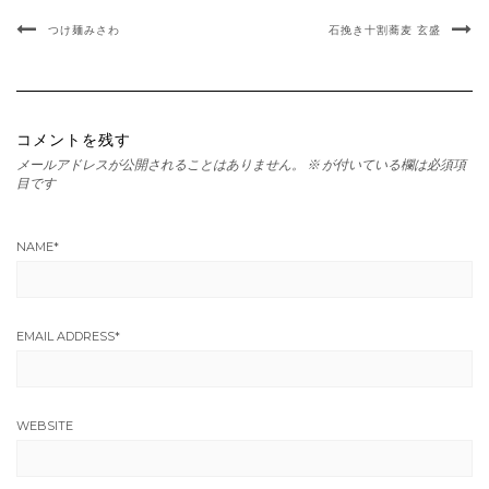
つけ麺みさわ
石挽き十割蕎麦 玄盛
コメントを残す
メールアドレスが公開されることはありません。
※
が付いている欄は必須項
目です
NAME
*
EMAIL ADDRESS
*
WEBSITE