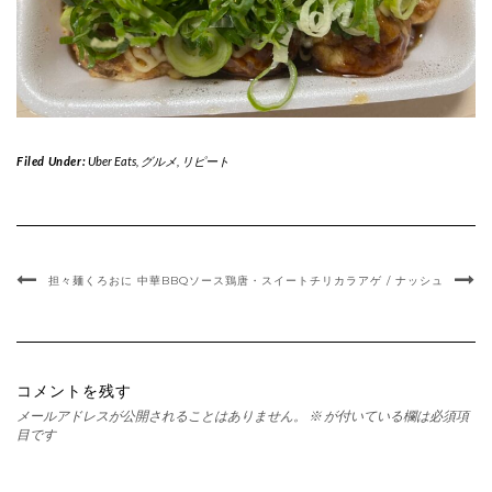
Filed Under:
Uber Eats
,
グルメ
,
リピート
担々麺くろおに
中華BBQソース鶏唐・スイートチリカラアゲ / ナッシュ
コメントを残す
メールアドレスが公開されることはありません。
※
が付いている欄は必須項
目です