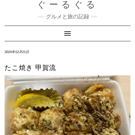
ぐーるぐる
Skip
to
content
グルメと旅の記録
Toggle
Navigation
2024年12月21日
たこ焼き 甲賀流