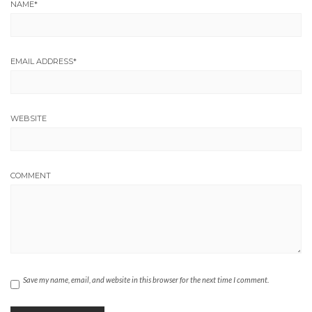
NAME
*
EMAIL ADDRESS
*
WEBSITE
COMMENT
Save my name, email, and website in this browser for the next time I comment.