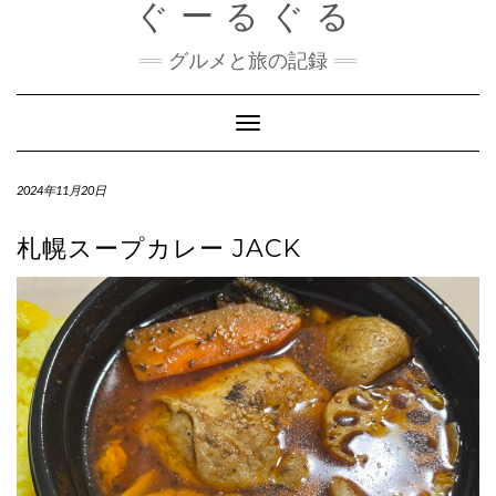
ぐーるぐる
Skip
to
content
グルメと旅の記録
Toggle
Navigation
2024年11月20日
札幌スープカレー JACK