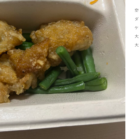
空
ダ
ケ
大
大