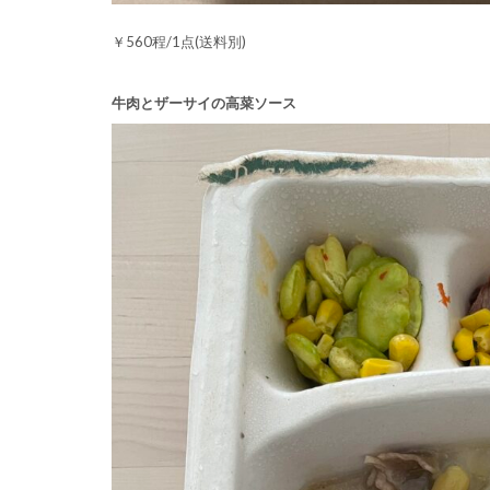
￥560程/1点(送料別)
牛肉とザーサイの高菜ソース