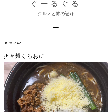
ぐーるぐる
Skip
to
content
グルメと旅の記録
Toggle
Navigation
2024年9月16日
担々麺くろおに