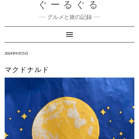
ぐーるぐる
Skip
to
content
グルメと旅の記録
Toggle
Navigation
2024年9月15日
マクドナルド