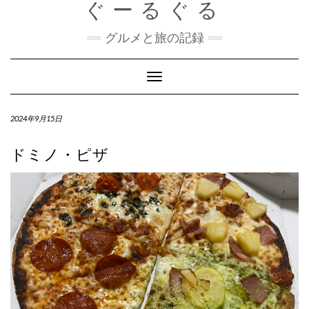
ぐーるぐる
Skip
to
content
グルメと旅の記録
Toggle
Navigation
2024年9月15日
ドミノ・ピザ