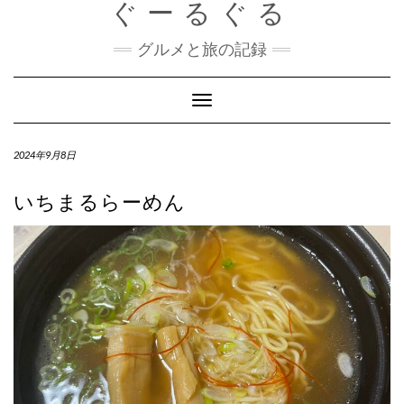
ぐーるぐる
Skip
to
content
グルメと旅の記録
Toggle
Navigation
2024年9月8日
いちまるらーめん