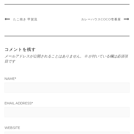
たこ焼き 甲賀流
カレーハウスCOCO壱番屋
コメントを残す
メールアドレスが公開されることはありません。
※
が付いている欄は必須項
目です
NAME
*
EMAIL ADDRESS
*
WEBSITE