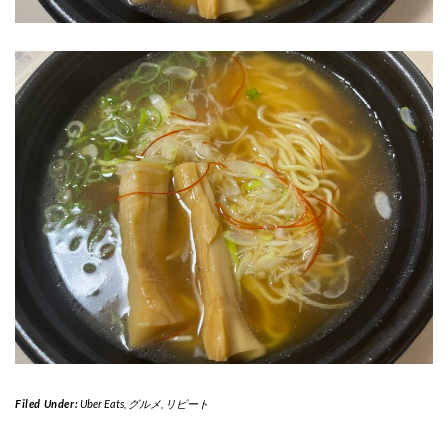
Filed Under:
Uber Eats
,
グルメ
,
リピート