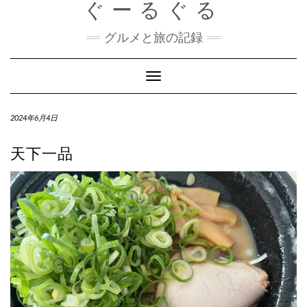
ぐーるぐる
Skip
to
content
グルメと旅の記録
Toggle
Navigation
2024年6月4日
天下一品