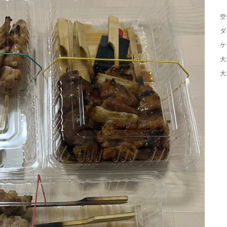
空
ダ
ケ
大
大