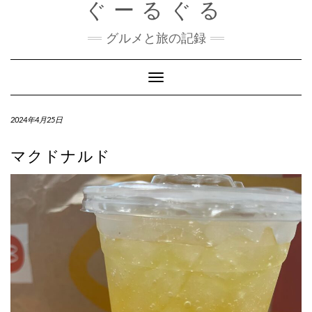
ぐーるぐる
Skip
to
content
グルメと旅の記録
Toggle
Navigation
2024年4月25日
マクドナルド