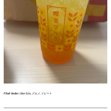
Filed Under:
Uber Eats
,
グルメ
,
リピート