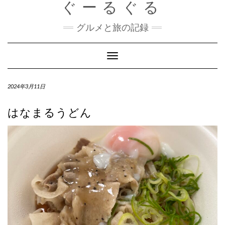
ぐーるぐる
Skip
to
content
グルメと旅の記録
Toggle
Navigation
2024年3月11日
はなまるうどん