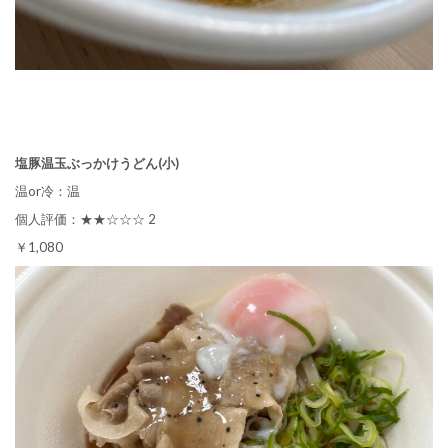
塩豚温玉ぶっかけうどん(小)
温or冷：温
個人評価：★★☆☆☆ 2
￥1,080