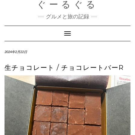
ぐーるぐる
Skip
to
content
グルメと旅の記録
Toggle
Navigation
2024年2月22日
生チョコレート / チョコレートバーR