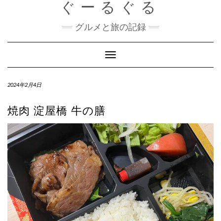
ぐーるぐる
Skip
to
content
グルメと旅の記録
Toggle
Navigation
2024年2月4日
焼肉 淀屋橋 牛の膳