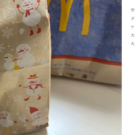
空
ダ
ケ
大
大