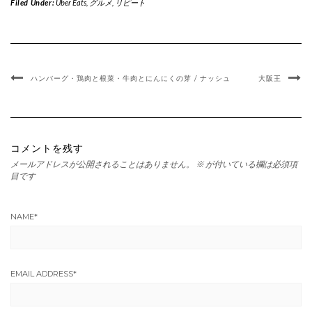
Filed Under:
Uber Eats
,
グルメ
,
リピート
ハンバーグ・鶏肉と根菜・牛肉とにんにくの芽 / ナッシュ
大阪王
コメントを残す
メールアドレスが公開されることはありません。
※
が付いている欄は必須項
目です
NAME
*
EMAIL ADDRESS
*