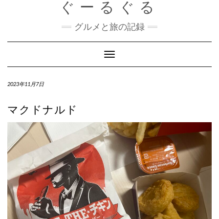
ぐーるぐる
Skip
to
content
グルメと旅の記録
Toggle
Navigation
2023年11月7日
マクドナルド