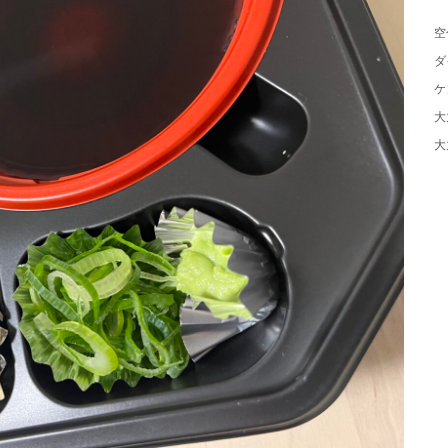
空
ダ
ケ
大
大