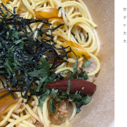
空
ダ
ケ
大
大