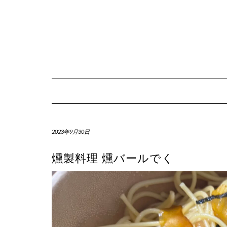
Skip
to
content
2023年9月30日
燻製料理 燻バールでく