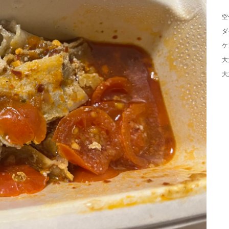
空
ダ
ケ
大
大