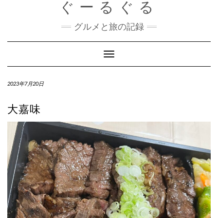
ぐーるぐる
Skip
to
content
グルメと旅の記録
Toggle
Navigation
2023年7月20日
大嘉味