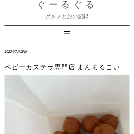
ぐーるぐる
Skip
to
content
グルメと旅の記録
Toggle
Navigation
2023年7月19日
ベビーカステラ専門店 まんまるこい