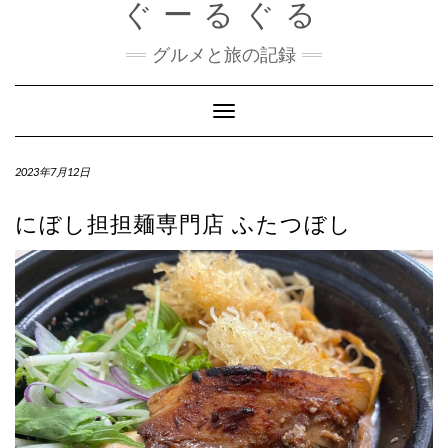
ぐーるぐる
Skip
to
content
グルメと旅の記録
Toggle
Navigation
2023年7月12日
にぼし担担麺専門店 ふたつぼし