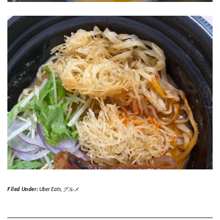
Filed Under:
Uber Eats
,
グルメ