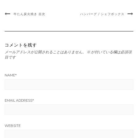
牛たん炭火焼き 吉次
ハンバーグ / シェフボックス
コメントを残す
メールアドレスが公開されることはありません。
※
が付いている欄は必須項
目です
NAME
*
EMAIL ADDRESS
*
WEBSITE