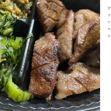
空
ダ
ケ
大
大