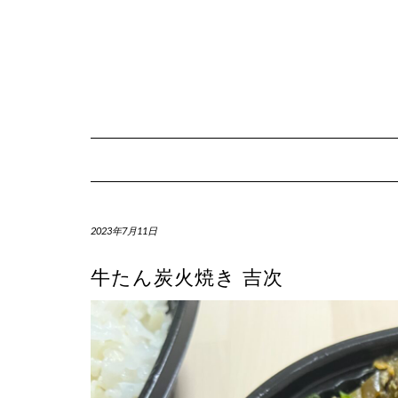
Skip
to
content
2023年7月11日
牛たん炭火焼き 吉次