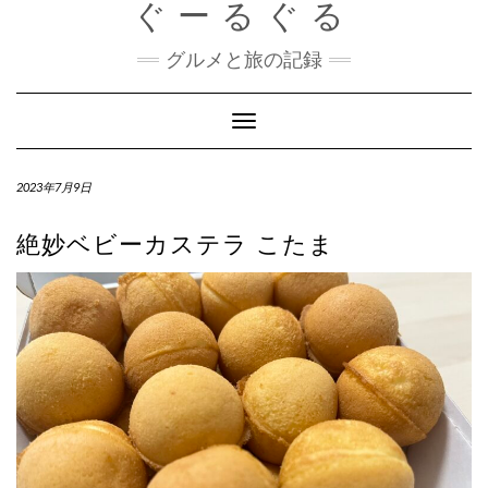
ぐーるぐる
Skip
to
content
グルメと旅の記録
Toggle
Navigation
2023年7月9日
絶妙ベビーカステラ こたま