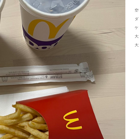
空
ダ
ケ
大
大