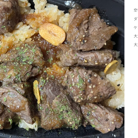
空
ダ
ケ
大
大