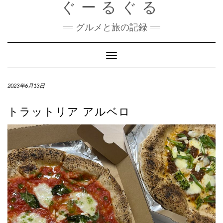
ぐーるぐる
Skip
to
content
グルメと旅の記録
Toggle
Navigation
2023年6月13日
トラットリア アルベロ