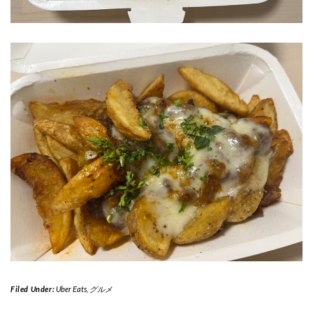
Filed Under:
Uber Eats
,
グルメ