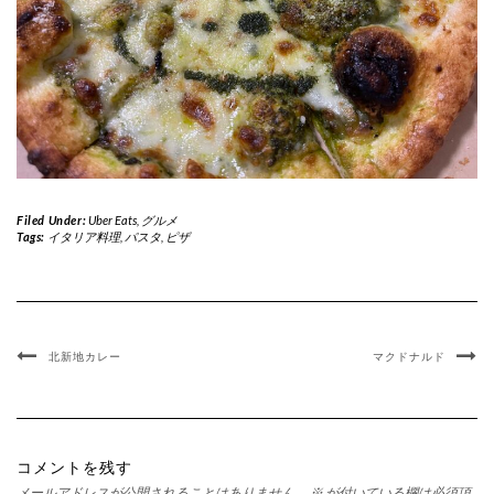
Filed Under:
Uber Eats
,
グルメ
Tags:
イタリア料理
,
パスタ
,
ピザ
北新地カレー
マクドナルド
コメントを残す
メールアドレスが公開されることはありません。
※
が付いている欄は必須項