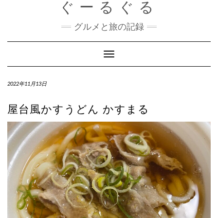
ぐーるぐる
Skip
to
content
グルメと旅の記録
Toggle
Navigation
2022年11月13日
屋台風かすうどん かすまる