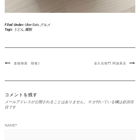
Filed Under:
Uber Eats
,
グルメ
Tags:
うどん
,
麺類
道後御湯 朝食2
金久右衛門 阿波座店
コメントを残す
メールアドレスが公開されることはありません。
※
が付いている欄は必須項
目です
NAME
*