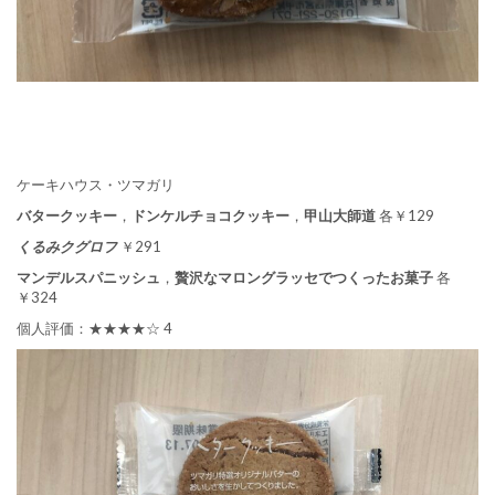
ケーキハウス・ツマガリ
バタークッキー
，
ドンケルチョコクッキー
，
甲山大師道
各￥129
くるみクグロフ
￥291
マンデルスパニッシュ
，
贅沢なマロングラッセでつくったお菓子
各
￥324
個人評価：★★★★☆ 4