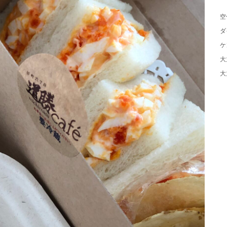
空
ダ
ケ
大
大